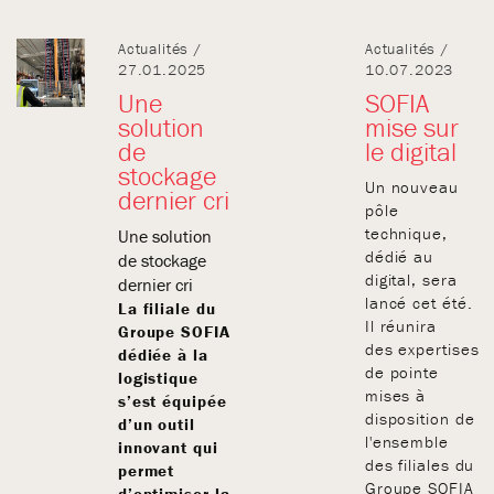
Actualités /
Actualités /
27.01.2025
10.07.2023
Une
SOFIA
solution
mise sur
de
le digital
stockage
Un nouveau
dernier cri
pôle
technique,
Une solution
dédié au
de stockage
digital, sera
dernier cri
lancé cet été.
La filiale du
Il réunira
Groupe SOFIA
des expertises
dédiée à la
de pointe
logistique
mises à
s’est équipée
disposition de
d’un outil
l'ensemble
innovant qui
des filiales du
permet
Groupe SOFIA
d’optimiser la