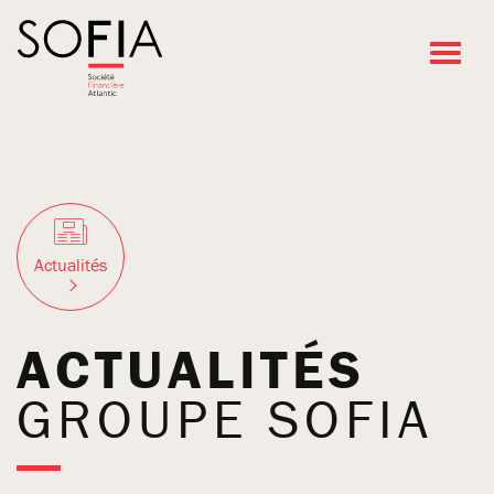
Go
to
main
content
Actualités
ACTUALITÉS
GROUPE SOFIA