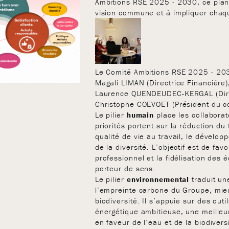
Ambitions RSE 2025 - 2030, ce plan
vision commune et à impliquer chaq
Le Comité Ambitions RSE 2025 - 203
Magali LIMAN (Directrice Financière
Laurence QUENDEUDEC-KERGAL (Dire
Christophe COEVOET (Président du co
Le pilier
humain
place les collabora
priorités portent sur la réduction du
qualité de vie au travail, le dévelo
de la diversité. L’objectif est de fa
professionnel et la fidélisation des
porteur de sens.
Le pilier
environnemental
traduit un
l’empreinte carbone du Groupe, mieu
biodiversité. Il s’appuie sur des out
énergétique ambitieuse, une meilleur
en faveur de l’eau et de la biodiver