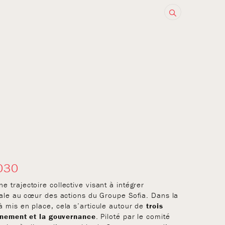
Formulaire
Rechercher
de
recherche
030
ne trajectoire collective visant à intégrer
tale au cœur des actions du Groupe Sofia. Dans la
 mis en place, cela s’articule autour de
trois
onnement et la gouvernance
. Piloté par le comité