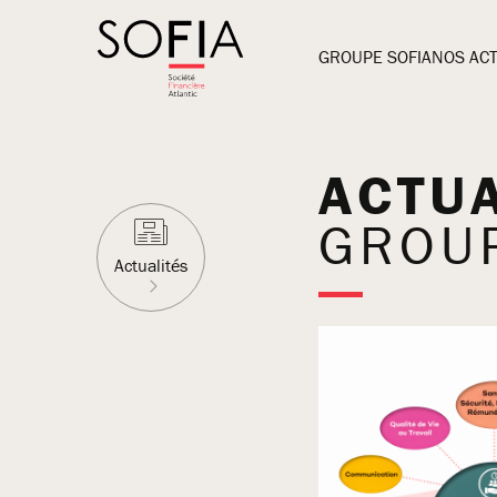
Go
to
GROUPE SOFIA
NOS ACT
main
content
ACTUA
GROUP
Actualités