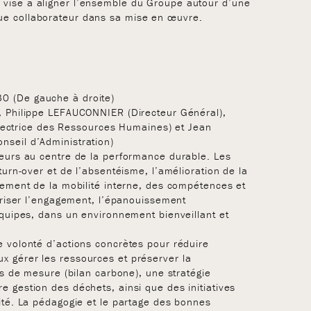
 vise à aligner l’ensemble du Groupe autour d’une
ue collaborateur dans sa mise en œuvre.
0 (De gauche à droite)
), Philippe LEFAUCONNIER (Directeur Général),
ctrice des Ressources Humaines) et Jean
nseil d’Administration)
teurs au centre de la performance durable. Les
 turn-over et de l’absentéisme, l’amélioration de la
ppement de la mobilité interne, des compétences et
voriser l’engagement, l’épanouissement
 équipes, dans un environnement bienveillant et
e volonté d’actions concrètes pour réduire
x gérer les ressources et préserver la
ils de mesure (bilan carbone), une stratégie
e gestion des déchets, ainsi que des initiatives
sité. La pédagogie et le partage des bonnes