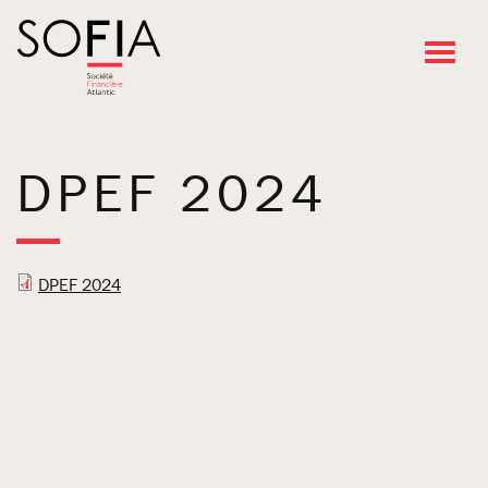
Go
to
main
content
DPEF 2024
DPEF 2024